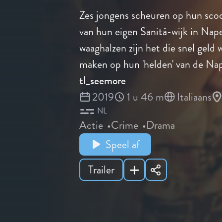
Zes jongens scheuren op hun scoo
van hun eigen Sanità-wijk in Nap
waaghalzen zijn het die snel geld 
maken op hun 'helden' van de Na
tl_seemore
2019
1 u 46 m
Italiaans
NL
Actie
Crime
Drama
Speel af
Trailer