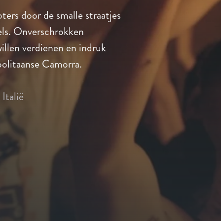
ters door de smalle straatjes
els. Onverschrokken
willen verdienen en indruk
politaanse Camorra.
Italië