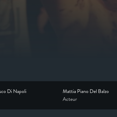
sco Di Napoli
Mattia Piano Del Balzo
Acteur