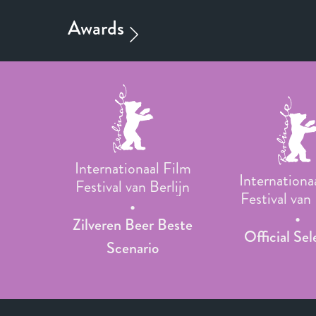
Internationaal Film
Internationa
Festival van Berlijn
Festival van 
Zilveren Beer Beste
Official Sel
Scenario