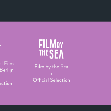
al Film
Film by the Sea
Berlijn
Official Selection
ection