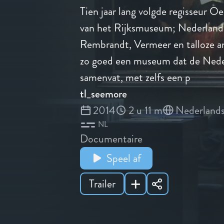
Tien jaar lang volgde regisseur O
van het Rijksmuseum; Nederlands
Rembrandt, Vermeer en talloze a
zo goed een museum dat de Nede
samenvat, met zelfs een p
tl_seemore
2014
2 u 11 m
Nederland
NL
Documentaire
Speel af
Trailer