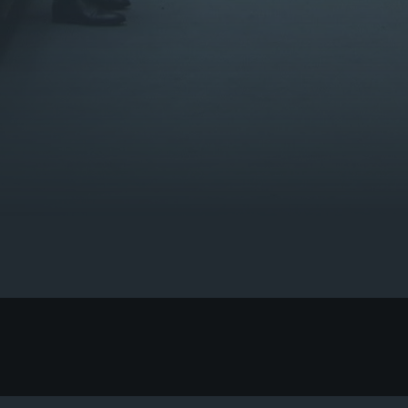
tl_no-data-error