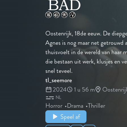
Oostenrijk, 18de eeuw. De diepge
Agnes is nog maar net getrouwd als
thuisvoelt in de wereld van haar 
die bestaan uit werk, klusjes en 
snel teveel.
tl_seemore
2024
1 u 56 m
Oostenrij
NL
Horror
Drama
Thriller
Speel af