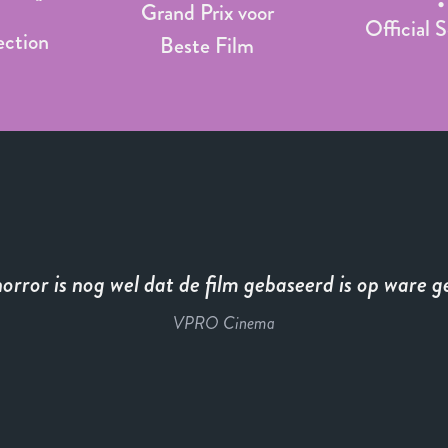
Grand Prix voor
Official 
ection
Beste Film
orror is nog wel dat de film gebaseerd is op ware g
VPRO Cinema