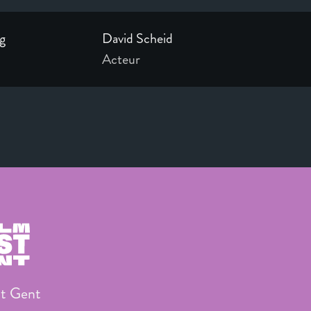
hg
David Scheid
Acteur
st Gent