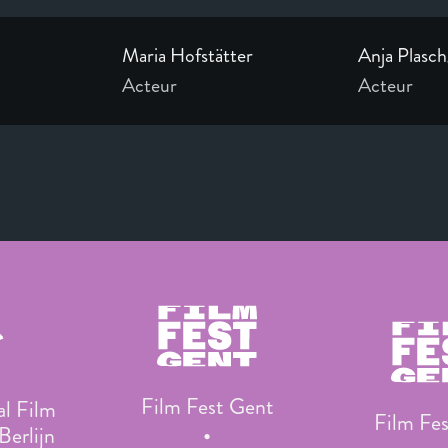
Maria Hofstätter
Anja Plasc
Acteur
Acteur
Film Fest Gent
al Film
Film Fe
Berlijn