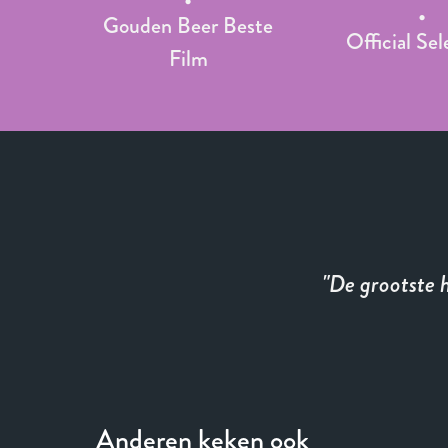
Gouden Beer Beste
Official Sel
Film
De grootste h