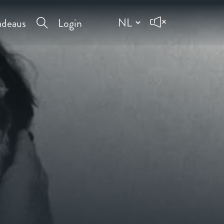
deaus
Login