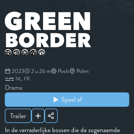
2023
2 u 26 m
Pools
Polen
NL
FR
Drama
Speel af
Trailer
In de verraderlijke bossen die de zogenaamde