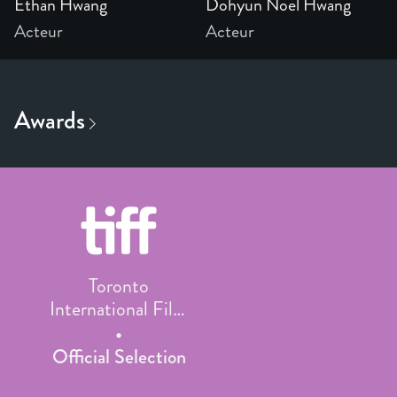
Ethan Hwang
Dohyun Noel Hwang
Acteur
Acteur
Toronto
International Film
Festival
Official Selection