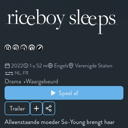
2022
1 u 52 m
Engels
Verenigde Staten
NL
FR
Drama
Waargebeurd
Speel af
Trailer
Alleenstaande moeder So-Young brengt haar