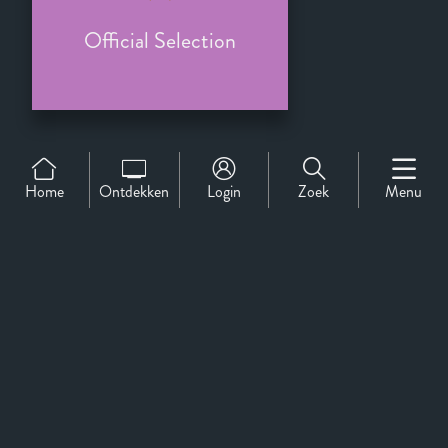
Official Selection
Home
Ontdekken
Login
Zoek
Menu
Support
Over Ons
Contact
CineMember 2026