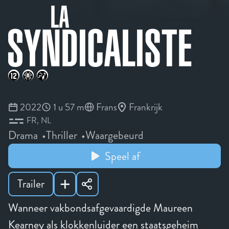
2022
1 u 57 m
Frans
Frankrijk
FR
NL
Drama
Thriller
Waargebeurd
Speel af
Trailer
Wanneer vakbondsafgevaardigde Maureen
Kearney als klokkenluider een staatsgeheim