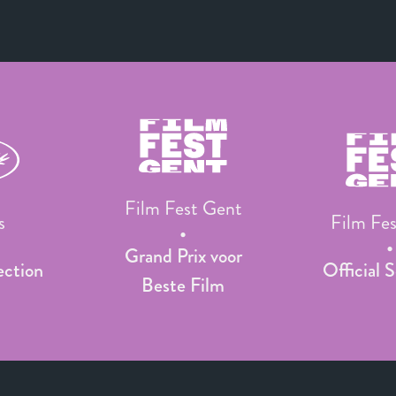
Film Fest Gent
s
Film Fe
Grand Prix voor
ection
Official 
Beste Film