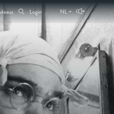
deaus
Login