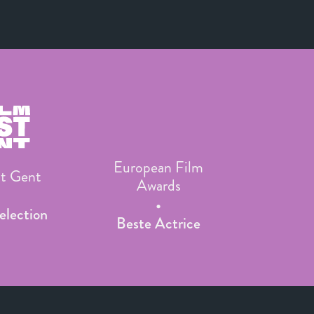
European Film
st Gent
Awards
Selection
Beste Actrice