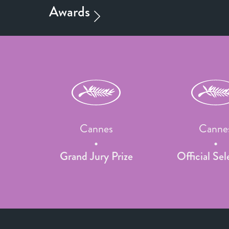
Cannes
Canne
Grand Jury Prize
Official Sel