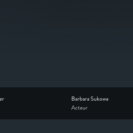
er
Barbara Sukowa
Acteur