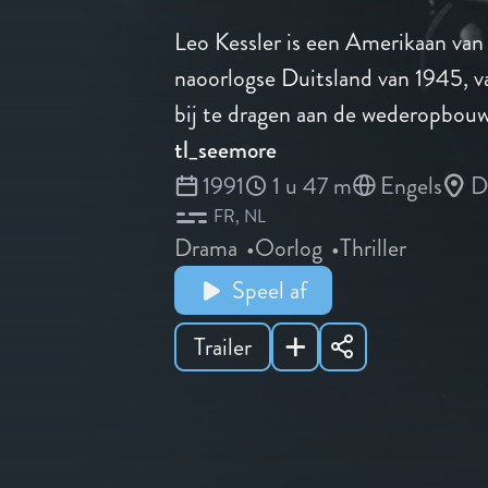
Leo Kessler is een Amerikaan van 
naoorlogse Duitsland van 1945, va
bij te dragen aan de wederopbouw
tl_seemore
1991
1 u 47 m
Engels
D
FR
NL
Drama
Oorlog
Thriller
Speel af
Trailer