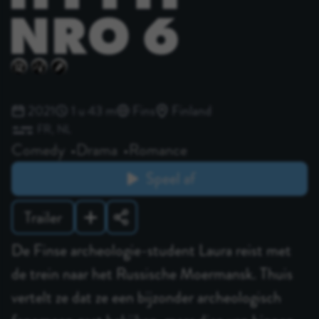
2021
1 u 43 m
Fins
Finland
FR
NL
Comedy
Drama
Romance
Speel af
Trailer
De Finse archeologie-student Laura reist met
de trein naar het Russische Moermansk. Thuis
vertelt ze dat ze een bijzonder archeologisch