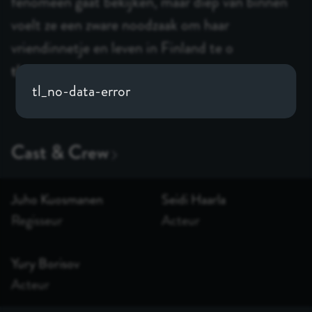
fenomeen gaat bekijken, maar diep van binnen
voelt ze een zware noodzaak om haar
vriendinnetje en leven in Finland te o
tl_seemore
tl_no-data-error
Juho Kuosmanen
Seidi Haarla
Regisseur
Acteur
Yury Borisov
Acteur