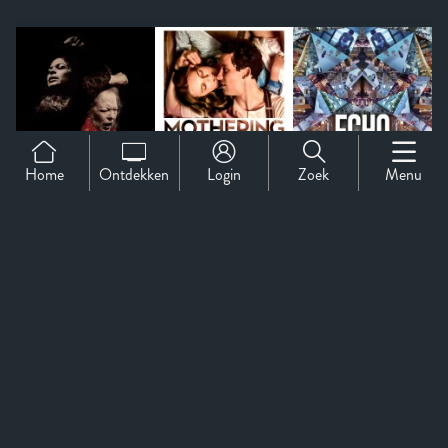
Home
Ontdekken
Login
Zoek
Menu