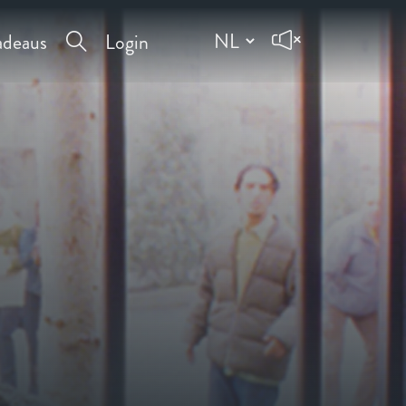
deaus
Login