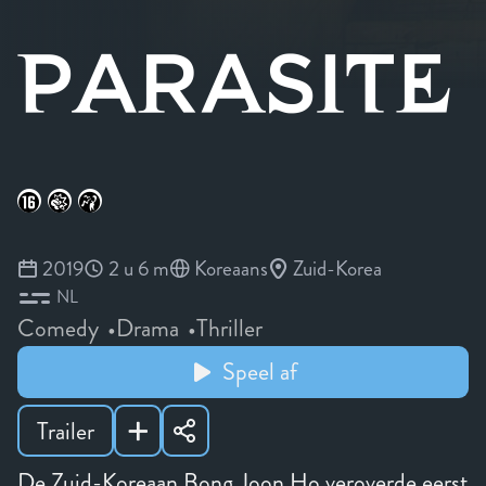
2019
2 u 6 m
Koreaans
Zuid-Korea
NL
Comedy
Drama
Thriller
Speel af
Trailer
De Zuid-Koreaan Bong Joon Ho veroverde eerst