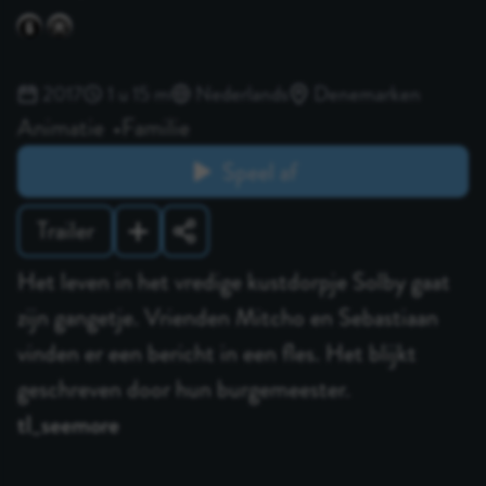
2017
1 u 15 m
Nederlands
Denemarken
Animatie
Familie
Speel af
Trailer
Het leven in het vredige kustdorpje Solby gaat
zijn gangetje. Vrienden Mitcho en Sebastiaan
vinden er een bericht in een fles. Het blijkt
geschreven door hun burgemeester.
tl_seemore