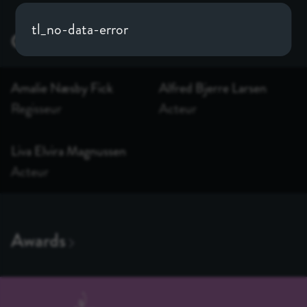
tl_no-data-error
Amalie Næsby Fick
Alfred Bjerre Larsen
Regisseur
Acteur
Liva Elvira Magnussen
Acteur