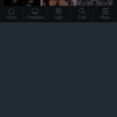
Home
Ontdekken
Login
Zoek
Menu
Support