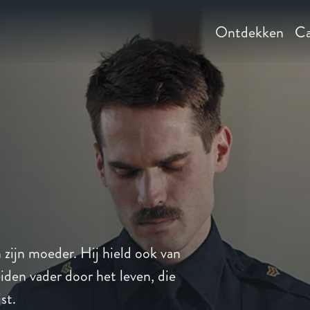
Ontdekken
Ca
 zijn moeder. Hij hield ook van
eiden vader door het leven, die
st.