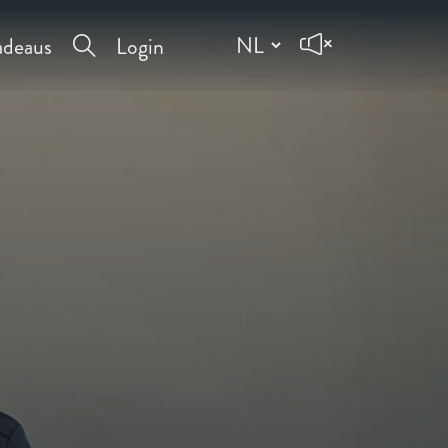
deaus
Login