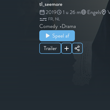
tl_seemore
2019
1 u 26 m
Engels
V
FR
NL
Comedy
Drama
Speel af
Trailer