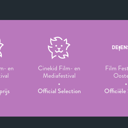
lm- en
Cinekid Film- en
Film Fest
ival
Mediafestival
Oost
rijs
Official Selection
Officiële