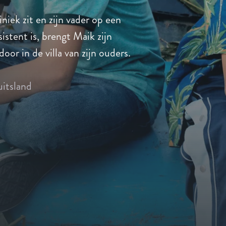
iniek zit en zijn vader op een
istent is, brengt Maik zijn
oor in de villa van zijn ouders.
itsland