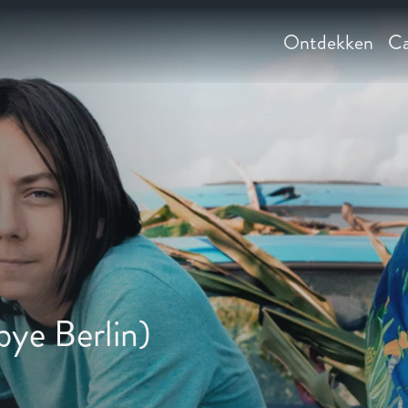
Ontdekken
Ca
bye Berlin)