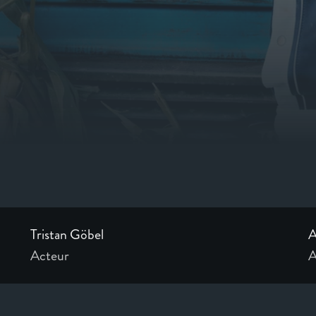
Tristan Göbel
A
Acteur
A