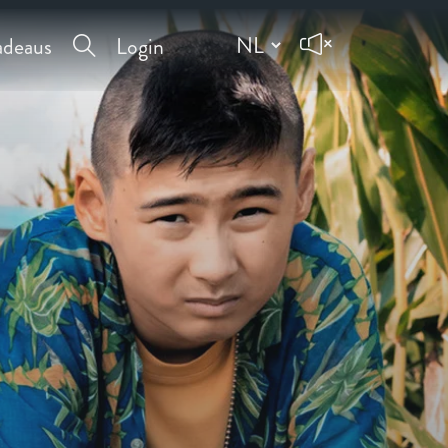
deaus
Login