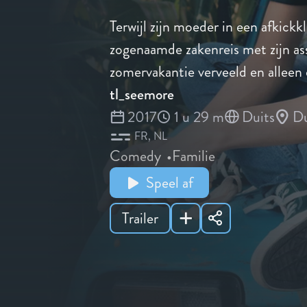
Terwijl zijn moeder in een afkickkl
zogenaamde zakenreis met zijn ass
zomervakantie verveeld en alleen d
tl_seemore
2017
1 u 29 m
Duits
Du
FR
NL
Comedy
Familie
Speel af
Trailer