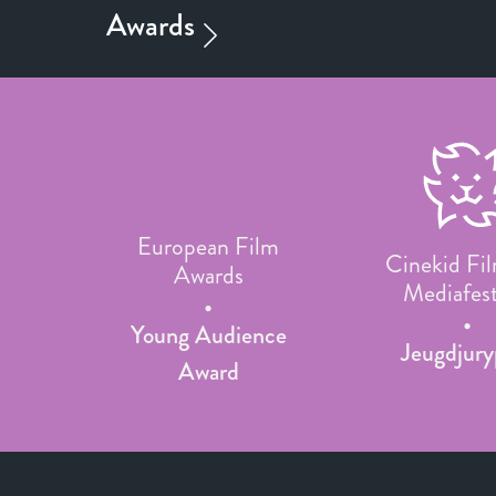
European Film
Cinekid Fi
Awards
Mediafest
Young Audience
Jeugdjuryp
Award