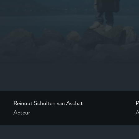
Reinout Scholten van Aschat
P
Acteur
A