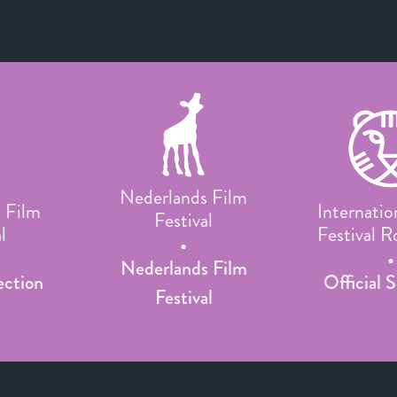
Nederlands Film
 Film
Internatio
Festival
l
Festival 
Nederlands Film
ection
Official 
Festival