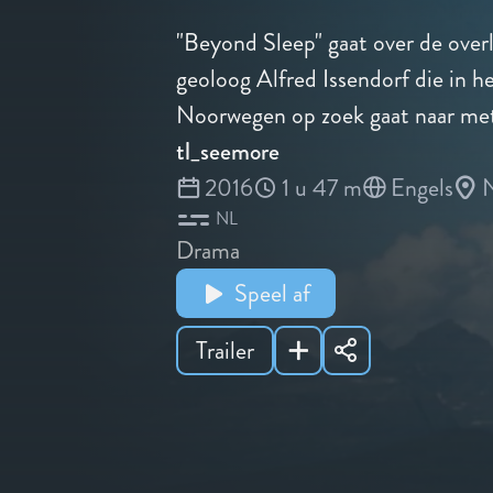
"Beyond Sleep" gaat over de over
geoloog Alfred Issendorf die in 
Noorwegen op zoek gaat naar met
tl_seemore
2016
1 u 47 m
Engels
NL
Drama
Speel af
Trailer