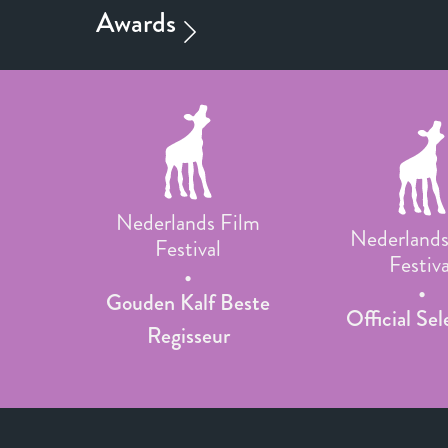
Nederlands Film
Nederlands
Festival
Festiva
Gouden Kalf Beste
Official Sel
Regisseur