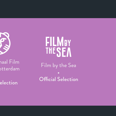
naal Film
Film by the Sea
Rotterdam
Official Selection
Selection