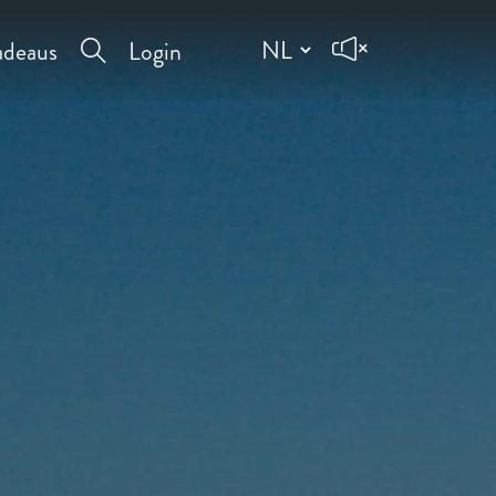
deaus
Login