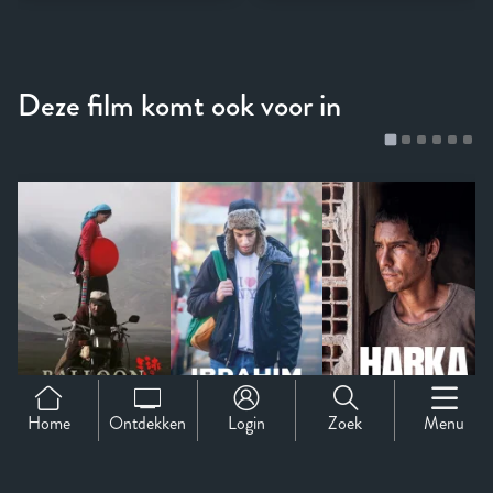
Home
Ontdekken
Login
Zoek
Menu