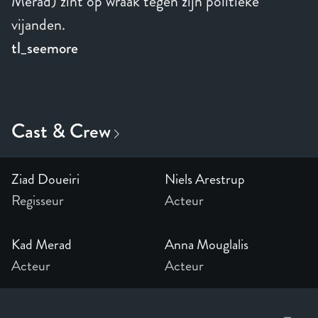
Merad) zint op wraak tegen zijn politieke
vijanden.
tl_seemore
Ziad Doueiri
Niels Arestrup
Regisseur
Acteur
Kad Merad
Anna Mouglalis
Acteur
Acteur