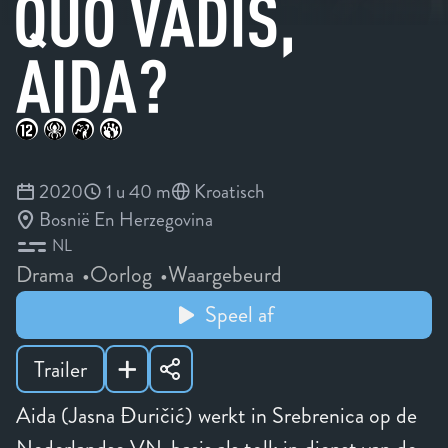
2020
1 u 40 m
Kroatisch
Bosnië En Herzegovina
NL
Drama
Oorlog
Waargebeurd
Speel af
Trailer
Aida (Jasna Đuričić) werkt in Srebrenica op de