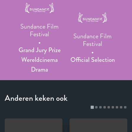
Sundance Film
Festival
Sundance Film
Festival
Grand Jury Prize
Wereldcinema
Official Selection
Drama