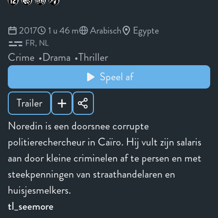
2017
1 u 46 m
Arabisch
Egypte
FR
NL
Crime
Drama
Thriller
Speel af
Trailer
Noredin is een doorsnee corrupte
politierechercheur in Caïro. Hij vult zijn salaris
aan door kleine criminelen af te persen en met
steekpenningen van straathandelaren en
huisjesmelkers.
tl_seemore