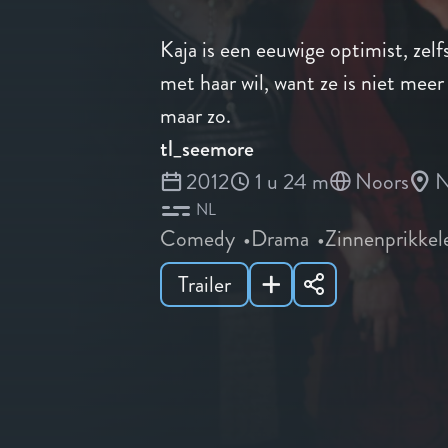
Kaja is een eeuwige optimist, zel
met haar wil, want ze is niet meer
maar zo.
tl_seemore
2012
1 u 24 m
Noors
N
NL
Comedy
Drama
Zinnenprikkel
Trailer