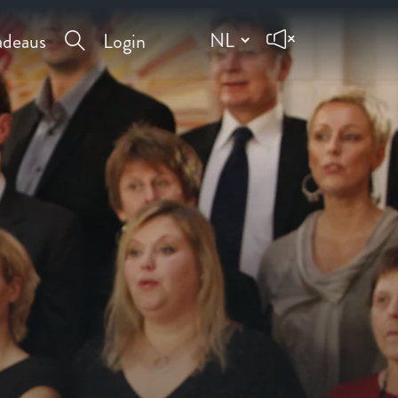
deaus
Login