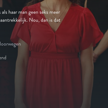
fs als haar man geen seks meer
 aantrekkelijk. Nou, dan is dat
oorwegen
end