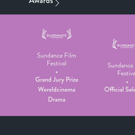
Sundance Film
Festival
Sundance 
Festiva
Grand Jury Prize
Wereldcinema
Official Sel
Drama