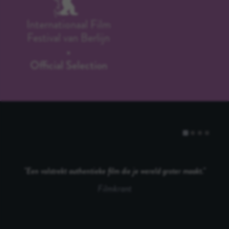
Internationaal Film
Festival van Berlijn
Official Selection
Een volstrekt authentieke film die je wereld groter maakt.
Filmkrant