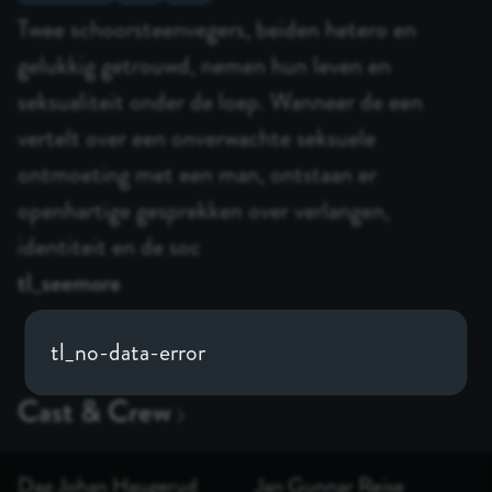
Twee schoorsteenvegers, beiden hetero en
gelukkig getrouwd, nemen hun leven en
seksualiteit onder de loep. Wanneer de een
vertelt over een onverwachte seksuele
ontmoeting met een man, ontstaan er
openhartige gesprekken over verlangen,
identiteit en de soc
tl_seemore
tl_no-data-error
Dag Johan Haugerud
Jan Gunnar Røise