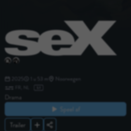
2025
1 u 53 m
Noorwegen
FR
NL
Drama
Speel af
Trailer