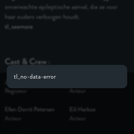
onverwachte epileptische aanval, die ze voor
haar ouders verborgen houdt.
tl_seemore
tl_no-data-error
Joachim Trier
Henrik Rafaelsen
Regisseur
Acteur
Ellen Dorrit Petersen
Eili Harboe
Acteur
Acteur