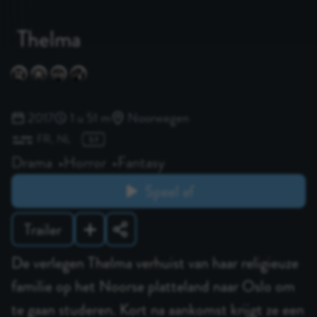
Thelma
2017
1 u 51 m
Noorwegen
FR
NL
Drama
Horror
Fantasy
Speel af
Trailer
De verlegen Thelma verhuist van haar religieuze
familie op het Noorse platteland naar Oslo om
te gaan studeren. Kort na aankomst krijgt ze een