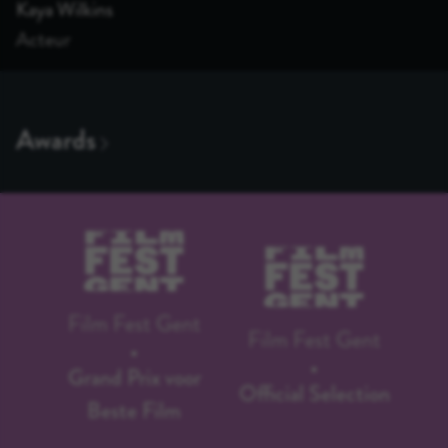
Kaya Wilkins
Acteur
Film Fest Gent
Film Fest Gent
Grand Prix voor
Official Selection
Beste Film