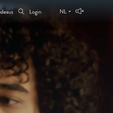
deaus
Login