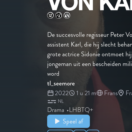
De succesvolle regisseur Peter 
assistent Karl, die hij slecht beh
grote actrice Sidonie ontmoet hij
jongeman uit een bescheiden milie
word
tl_seemore
2022
1 u 21 m
Frans
Fr
NL
Drama
LHBTQ+
Speel af